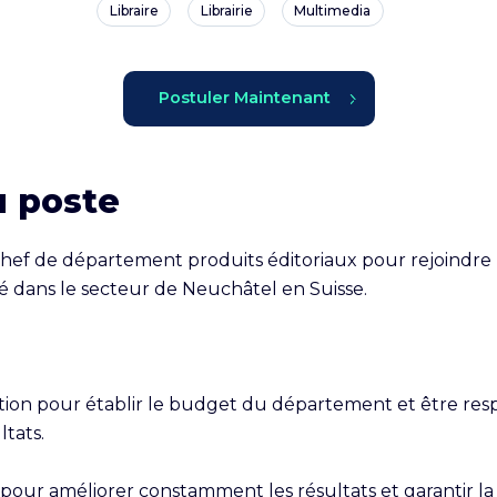
Libraire
Librairie
Multimedia
Postuler Maintenant
u poste
ef de département produits éditoriaux pour rejoindre u
tué dans le secteur de Neuchâtel en Suisse.

ction pour établir le budget du département et être resp
tats.

our améliorer constamment les résultats et garantir la réa