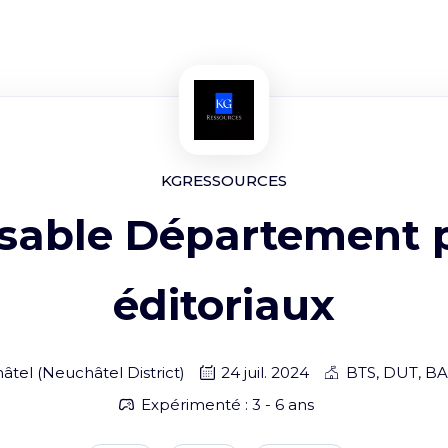
KGRESSOURCES
sable Département p
éditoriaux
âtel
(
Neuchâtel District
)
24 juil. 2024
BTS, DUT, BA
Expérimenté : 3 - 6 ans