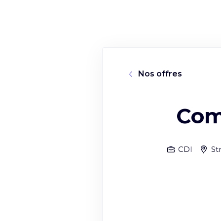
Nos offres
Com
CDI
St