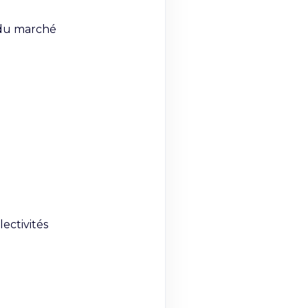
du marché

ctivités
