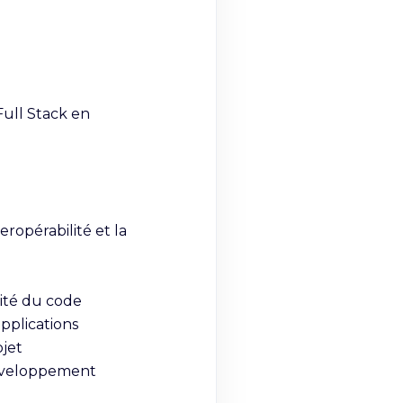
ll Stack en 
opérabilité et la 
ité du code

pplications

jet
