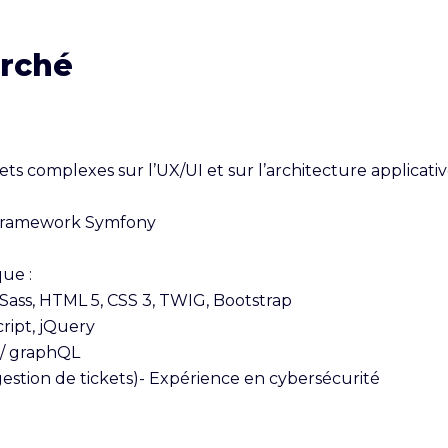
erché
ts complexes sur l’UX/UI et sur l’architecture applicativ
framework Symfony

e :

Sass, HTML 5, CSS 3, TWIG, Bootstrap

ipt, jQuery

/ graphQL

gestion de tickets)- Expérience en cybersécurité