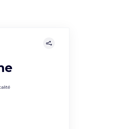
ne
calité