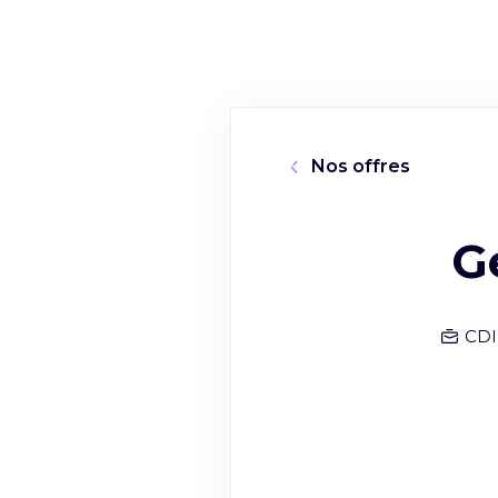
Nos offres
G
CDI