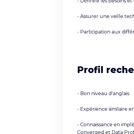
- Définire les besoins et
- Assurer une veille te
- Participation aux diff
Profil rech
- Bon niveau d'anglais

- Expérience similaire e
- Connaissance en impl
Converged et Data Prot