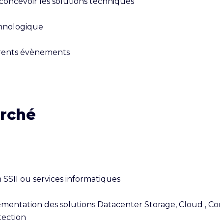
 concevoir les solutions techniques

chnologique

érents évènements

erché
n SSII ou services informatiques

émentation des solutions Datacenter Storage, Cloud , Co
ection
