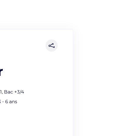
r
1, Bac +3/4
 - 6 ans