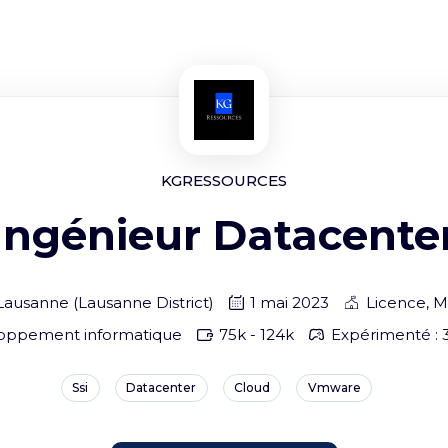
KGRESSOURCES
Ingénieur Datacente
Lausanne
(
Lausanne District
)
1 mai 2023
Licence, M
oppement informatique
75
k -
124
k
Expérimenté : 3
Ssi
Datacenter
Cloud
Vmware