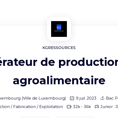
KGRESSOURCES
rateur de productio
agroalimentaire
xembourg
(
Ville de Luxembourg
)
9 juil. 2023
Bac P
tion / Fabrication / Exploitation
32
k -
36
k
Junior : 