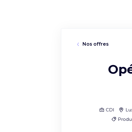
Nos offres
Opé
CDI
Lu
Produc