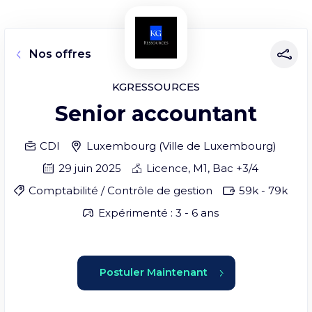
Nos offres
KGRESSOURCES
Senior accountant
CDI
Luxembourg
(
Ville de Luxembourg
)
29 juin 2025
Licence, M1, Bac +3/4
Comptabilité / Contrôle de gestion
59
k -
79
k
Expérimenté : 3 - 6 ans
Postuler Maintenant